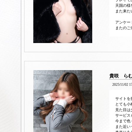
天国の様
また来た
アンケー
またのご
貴咲 ら
2025/11/02 1
サイトを
とても小
見た目は
サービス
今まで色
また近い