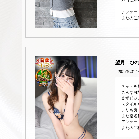
本当にあ
アンケー
またのご
望月 ひ
2025/10/31 1
ネットを
こんな可
まずビジ
スタイル
ノリも良
また指名
アンケー
またのご