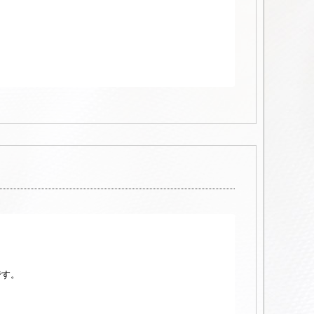
！
です。