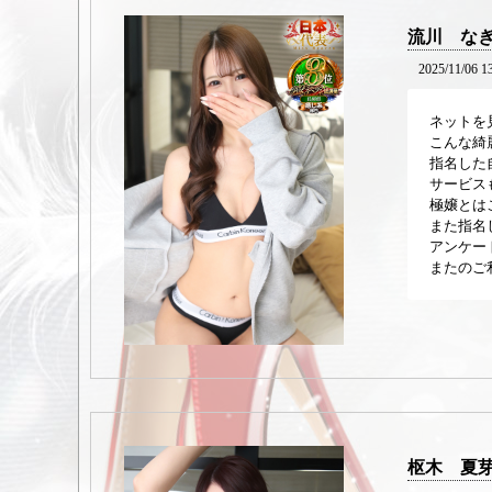
流川 な
2025/11/06 1
ネットを
こんな綺
指名した
サービス
極嬢とは
また指名
アンケー
またのご
枢木 夏