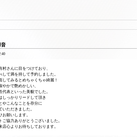
羽音
2:40
有村さんに目をつけており、
べして満を持して予約しました。
面してみるとめちゃくちゃ綺麗！
淑やかで艶めかしい、
性代表といった美貌でした。
はしっかりリードして頂き
とやこんなことを存分に
ていただきました。
ひお願いします。
トご協力ありがとうございました。
来店心よりお待ちしております。