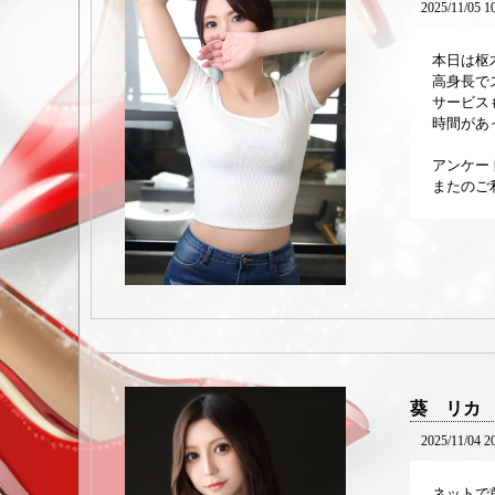
2025/11/05 1
本日は枢
高身長で
サービス
時間があ
アンケー
またのご
葵 リカ
2025/11/04 2
ネットで