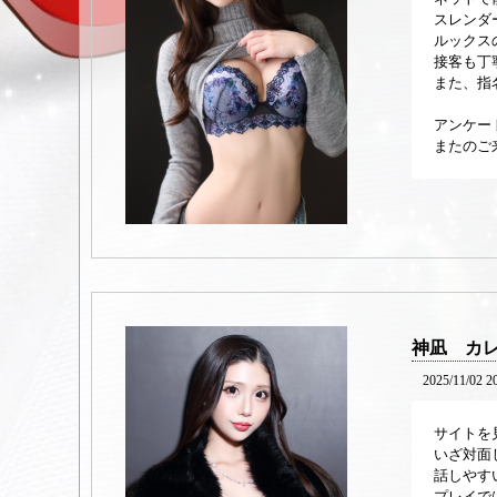
スレンダ
ルックス
接客も丁
また、指
アンケー
またのご
神凪 カ
2025/11/02 2
サイトを
いざ対面
話しやす
プレイで