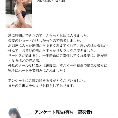
2026/03/25 14：30
急に時間ができたので、ふらっとお店に入りました。
金髪のショートが珍しかったので指名しました。
お部屋に入った瞬間から明るく迎えてくれて、思いのほか会話が
弾んで、
お遊びの前からすっかりリラックスできました。
サービスが始まると、一生懸命にご奉仕してくれる姿に
、胸が熱
くなるほどの満足感。
外見のクールな印象とは裏腹に、すごく一生懸命で健気な彼女に
完全にハートを鷲掴みにされました！
アンケートにご協力頂きありがとうございました。
またのご来店を心よりお待ちしております。
アンケート報告(有村 恋羽音)