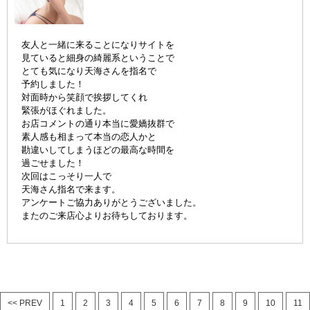
友人と一緒に来ることになりサイトを
見ていると細身の綺麗系ということで
とても気になり天海さんを指名で
予約しました！
対面時から笑顔で挨拶してくれ
緊張がほぐれました。
お店コメントの通り本当に愛嬌抜群で
素人感も相まって本当の恋人かと
勘違いしてしまうほどの最高な時間を
過ごせました！
次回はこっそり一人で
天海さん指名で来ます。
アンケートご協力ありがとうございました。
またのご来店心よりお待ちしております。
<< PREV
1
2
3
4
5
6
7
8
9
10
11