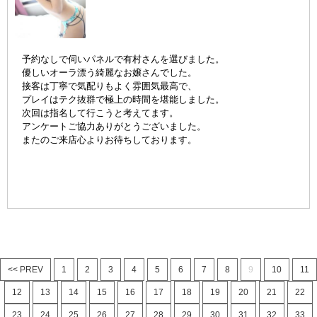
予約なしで伺いパネルで有村さんを選び
ました。
優しいオーラ漂う綺麗なお嬢さんでした。
接客は丁寧で気配りもよく雰囲気最高で、
プレイはテク抜群で極上の時間を堪能しました。
次回は指名して行こうと考えてます。
アンケートご協力ありがとうございました。
またのご来店心よりお待ちしております。
<< PREV
1
2
3
4
5
6
7
8
9
10
11
12
13
14
15
16
17
18
19
20
21
22
23
24
25
26
27
28
29
30
31
32
33