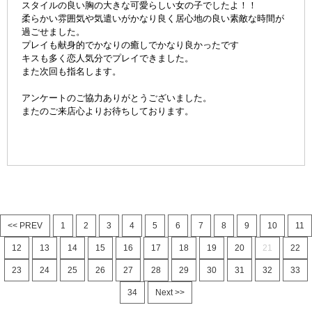
スタイルの良い胸の大きな可愛らしい女の子でしたよ！！
柔らかい雰囲気や気遣いがかなり良く居心地の良い素敵な時間が
過ごせました。
プレイも献身的でかなりの癒しでかなり良かったです
キスも多く恋人気分でプレイできました。
また次回も指名します。
アンケートのご協力ありがとうございました。
またのご来店心よりお待ちしております。
<< PREV
1
2
3
4
5
6
7
8
9
10
11
12
13
14
15
16
17
18
19
20
21
22
23
24
25
26
27
28
29
30
31
32
33
34
Next >>