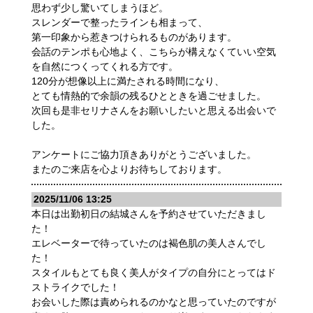
思わず少し驚いてしまうほど。
スレンダーで整ったラインも相まって、
第一印象から惹きつけられるものがあります。
会話のテンポも心地よく、こちらが構えなくていい空気
を自然につくってくれる方です。
120分が想像以上に満たされる時間になり、
とても情熱的で余韻の残るひとときを過ごせました。
次回も是非セリナさんをお願いしたいと思える出会いで
した。
アンケートにご協力頂きありがとうございました。
またのご来店を心よりお待ちしております。
2025/11/06 13:25
本日は出勤初日の結城さんを予約させていただきまし
た！
エレベーターで待っていたのは褐色肌の美人さんでし
た！
スタイルもとても良く美人がタイプの自分にとってはド
ストライクでした！
お会いした際は責められるのかなと思っていたのですが