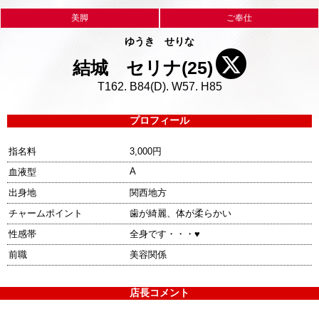
美脚
ご奉仕
ゆうき せりな
結城 セリナ(25)
T162. B84(D). W57. H85
プロフィール
指名料
3,000円
A
血液型
出身地
関西地方
チャームポイント
歯が綺麗、体が柔らかい
性感帯
全身です・・・♥
前職
美容関係
店長コメント